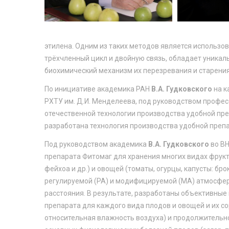
этилена. Одним из таких методов является использо
трёхчленный цикл и двойную связь, обладает уника
биохимический механизм их перезревания и старения
По инициативе академика РАН
В.А. Гудковского
на к
РХТУ им. Д.И. Менделеева, под руководством профе
отечественной технологии производства удобной пр
разработана технология производства удобной преп
Под руководством академика
В.А. Гудковского
во ВН
препарата Фитомаг для хранения многих видах фруктов 
фейхоа и др.) и овощей (томаты, огурцы, капусты: бро
регулируемой (РА) и модифицируемой (МА) атмосфер
расстояния. В результате, разработаны объективны
препарата для каждого вида плодов и овощей и их со
относительная влажность воздуха) и продолжительн