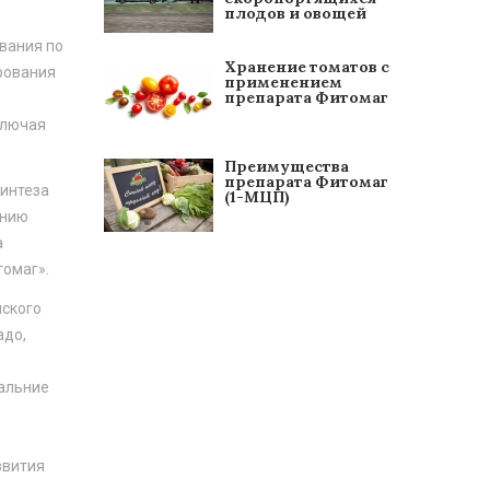
плодов и овощей
вания по
Хранение томатов с
рования
применением
препарата Фитомаг
ключая
Преимущества
препарата Фитомаг
синтеза
(1-МЦП)
анию
а
томаг».
йского
адо,
дальние
звития