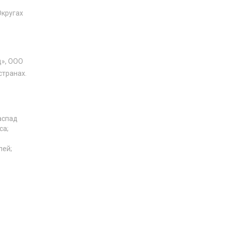
Округах
д», ООО
странах.
аспад
са;
лей;