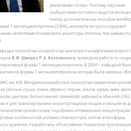
увеличению потерь. Поэтому, научным
сообществом постоянно ведутся исследо
поиску дополнительных способов ингиби
вание 1-метилциклопропена (С4Н6), молекула которого содержит
льными свойствами блокировать рецепторы этилена, тем самым от
.
афедре технологии основного органического и нефтехимического 
ссоров
В.Ф. Швеца
и
Р.А. Козловского
, проведена работа по созд
епаративной формы 1-метилциклопропена. В 2004 г. кафедрой был
аративной формы 1-метициклопропена, которая была названа «Фи
ИИС им. И.В. Мичурина разработана технология применения росси
(яблоня, груша, слива, абрикос, персик, алыча, хурма, киви, авок
кколи, цветная, белокочанная, пекинская; кабачки) в обычной (ОА),
ах и для транспортировки скоропортящихся плодов и овощей на 
е показатели сроков съема, подобраны оптимальные концентрации
ртовых особенностей, условия (температура, состав атмосферы,
ость хранения. Разработаны объективные показатели прогноза ра