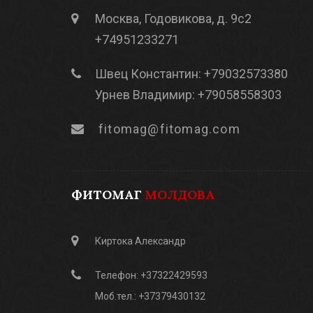
Москва, Годовикова, д. 9с2
+74951233271
Швец Константин: +79032573380
Урнев Владимир: +79058558303
fitomag@fitomag.com
ФИТОМАГ
МОЛДОВА
Киртока Александр
Телефон: +37322429593
Моб.тел.: +37379430132