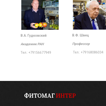
В.Ф. Швец
В.А. Гудковский
Профессор
Академик РАН
Тел.: +79168086034
Тел.: +79156677949
ФИТОМАГ
ИНТЕР