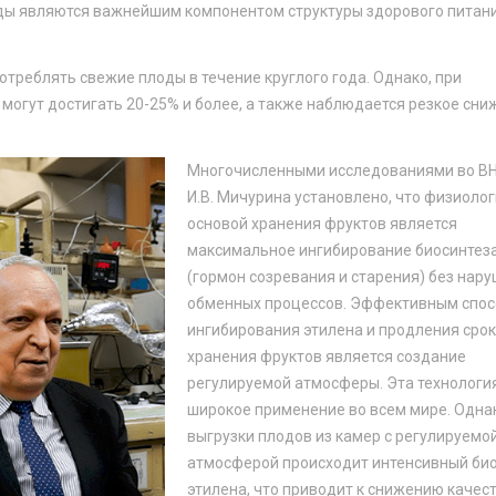
лоды являются важнейшим компонентом структуры здорового питан
реблять свежие плоды в течение круглого года. Однако, при
могут достигать 20-25% и более, а также наблюдается резкое сни
Многочисленными исследованиями во ВН
И.В. Мичурина установлено, что физиоло
основой хранения фруктов является
максимальное ингибирование биосинтеза
(гормон созревания и старения) без нар
обменных процессов. Эффективным спо
ингибирования этилена и продления сро
хранения фруктов является создание
регулируемой атмосферы. Эта технологи
широкое применение во всем мире. Однак
выгрузки плодов из камер с регулируемо
атмосферой происходит интенсивный би
этилена, что приводит к снижению качест