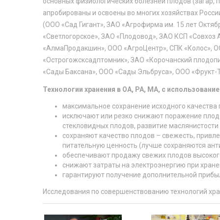
основных физиологических болезней плодов (загар, п
апробированы и освоены во многих хозяйствах Росси
(ООО «Сад Гигант», ЗАО «Агрофирма им. 15 лет Октяб
«Светлогорское», ЗАО «Плодовод», ЗАО КСП «Совхоз
«АлмаПродакшин», ООО «АгроЦентр», СПК «Колос», О
«Острогожсксадптомник», ЗАО «Корочанский плодопи
«Сады Баксана», ООО «Сады Эльбруса», ООО «Фрукт-Тре
Технологии хранения в ОА, РА, МА, с использован
максимальное сохранение исходного качества 
исключают или резко снижают поражение плодо
стекловидных плодов, развитие маслянистости к
сохраняют качество плодов – свежесть, привлек
питательную ценность (лучше сохраняются анти
обеспечивают продажу свежих плодов высокого 
снижают затраты на электроэнергию при хране
гарантируют получение дополнительной прибы
Исследования по совершенствованию технологий хр