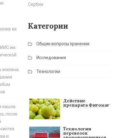
ия
Сербии
Категории
жение их
Общие вопросы хранения
ИИС им.
гической
Исследования
 этилена
Технологии
ушения
собом
ков
Действие
препарата Фитомаг
я нашла
о, после
й
Технологии
осинтез
перевозок
ва и
скоропортящихся