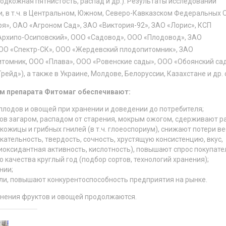
одкожная пятнистость, распад и др.). Результаты исследований
и, в т.ч. в Центральном, Южном, Северо-Кавказском Федеральных 
ря», ОАО «Агроном Сад», ЗАО «Виктория-92», ЗАО «Лорис», КСП
 Архипо-Осиповский», ООО «Садовод», ООО «Плодовод», ЗАО
ОО «Спектр-СК», ООО «Жердевский плодопитомник», ЗАО
томник, ООО «Плава», ООО «Ровенские сады», ООО «Обоянский са
йд»), а также в Украине, Молдове, Белоруссии, Казахстане и др. 
ием препарата Фитомаг обеспечивают:
плодов и овощей при хранении и доведении до потребителя;
в загаром, распадом от старения, мокрым ожогом, сдерживают р
ожицы и грибных гнилей (в т.ч. глоеоспориум), снижают потери ве
ательность, твердость, сочность, хрустящую консистенцию, вкус,
оксидантная активность, кислотность), повышают спрос покупате
качества круглый год (подбор сортов, технологий хранения);
нии;
ли, повышают конкурентоспособность предприятия на рынке.
анения фруктов и овощей продолжаются.