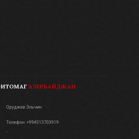
ФИТОМАГ
АЗЕРБАЙДЖАН
Оруджев Эльчин
Телефон: +994513703919
-