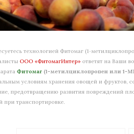
суетесь технологией Фитомаг (1-метилциклопро
алисты
ООО «ФитомагИнтер»
ответят на Ваши в
парата
Фитомаг
(1-метилциклопропен или 1-М
альным условиям хранения овощей и фруктов, с
ние, предотвращению развития повреждений пло
й при транспортировке.