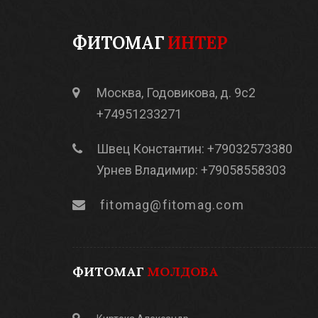
ФИТОМАГ
ИНТЕР
Москва, Годовикова, д. 9с2
+74951233271
Швец Константин: +79032573380
Урнев Владимир: +79058558303
fitomag@fitomag.com
ФИТОМАГ
МОЛДОВА