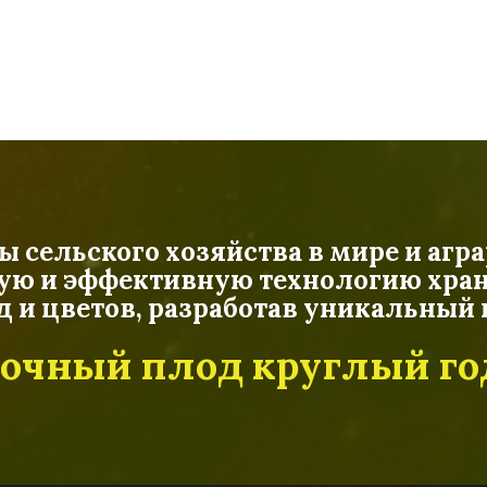
сельского хозяйства в мире и агра
ую и эффективную технологию хран
од и цветов, разработав уникальны
очный плод круглый го