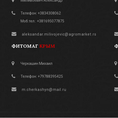
Миливоевич Александр
Телефон: +3834308062
Моб.тел.: +381695077875
aleksandar.milivojevic@agromarket.rs
ФИТОМАГ
КРЫМ
Черкашин Михаил
Телефон: +79788395425
m.cherkashyn@mail.ru