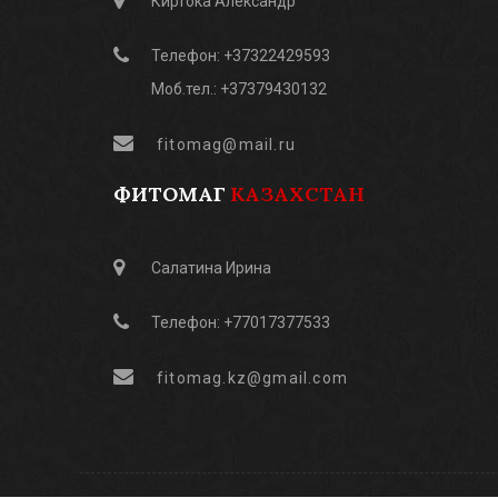
Киртока Александр
Телефон: +37322429593
Моб.тел.: +37379430132
fitomag@mail.ru
ФИТОМАГ
КАЗАХСТАН
Салатина Ирина
Телефон: +77017377533
fitomag.kz@gmail.com