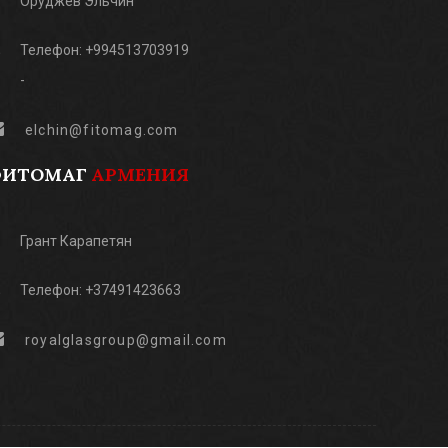
Оруджев Эльчин
Телефон: +994513703919
-
elchin@fitomag.com
ФИТОМАГ
АРМЕНИЯ
Грант Карапетян
Телефон: +37491423663
royalglasgroup@gmail.com