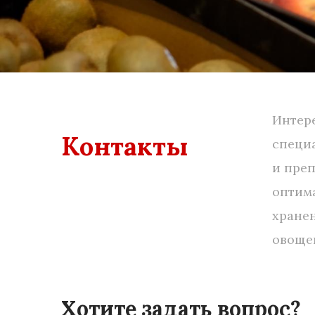
Интере
Контакты
специ
и пре
оптим
хране
овоще
Хотите задать вопрос?